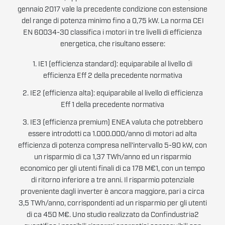
gennaio 2017 vale la precedente condizione con estensione
del range di potenza minimo fino a 0,75 kW. La norma CEI
EN 60034-30 classifica i motori in tre livelli di efficienza
energetica, che risultano essere:
1. IE1 (efficienza standard): equiparabile al livello di
efficienza Eff 2 della precedente normativa
2. IE2 (efficienza alta): equiparabile al livello di efficienza
Eff 1 della precedente normativa
3. IE3 (efficienza premium) ENEA valuta che potrebbero
essere introdotti ca 1.000.000/anno di motori ad alta
efficienza di potenza compresa nell’intervallo 5-90 kW, con
un risparmio di ca 1,37 TWh/anno ed un risparmio
economico per gli utenti finali di ca 178 M€1, con un tempo
di ritorno inferiore a tre anni. Il risparmio potenziale
proveniente dagli inverter è ancora maggiore, pari a circa
3,5 TWh/anno, corrispondenti ad un risparmio per gli utenti
di ca 450 M€. Uno studio realizzato da Confindustria2