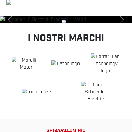
I NOSTRI MARCHI
MOTORI
Possibilità di scegliere un'ampia gamma di motori in
alluminio e motori in ghisa tutti in classe di efficienza IE2
e IE3
SCOPRI DI PIÙ
GHISA/ALLUMINIO