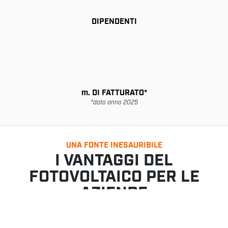
DIPENDENTI
m
. DI FATTURATO*
*dato anno 2025
UNA FONTE INESAURIBILE
I VANTAGGI DEL
FOTOVOLTAICO PER LE
AZIENDE
Inesauribilità della fonte, assenza di emissioni inquinanti ed in
particolare di gas serra, non consumo di combustibili fossili. Il