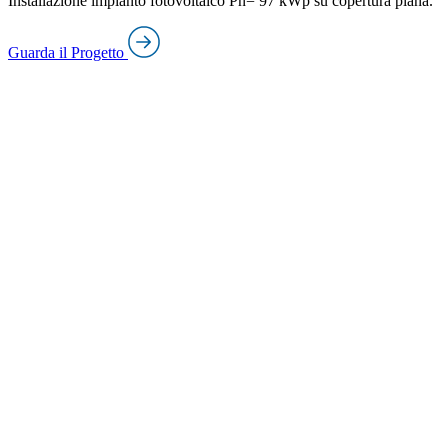
Installazione impianto fotovoltaico Pn= 97 kWp su copertura piana.
Guarda il Progetto