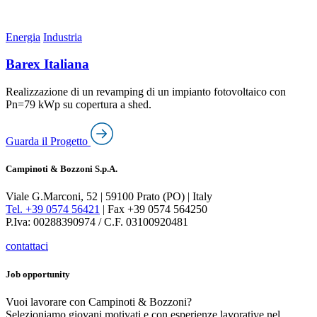
Energia
Industria
Barex Italiana
Realizzazione di un revamping di un impianto fotovoltaico con
Pn=79 kWp su copertura a shed.
Guarda il Progetto
Campinoti & Bozzoni
S.p.A.
Viale G.Marconi, 52 | 59100 Prato (PO) | Italy
Tel. +39 0574 56421
| Fax +39 0574 564250
P.Iva: 00288390974 / C.F. 03100920481
contattaci
Job opportunity
Vuoi lavorare con Campinoti & Bozzoni?
Selezioniamo giovani motivati e con esperienze lavorative nel