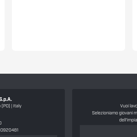
S.p.A.
(PO) | Italy
Vuoi lav
Selezioniamo giovani mo
dell'impi
0
100920481