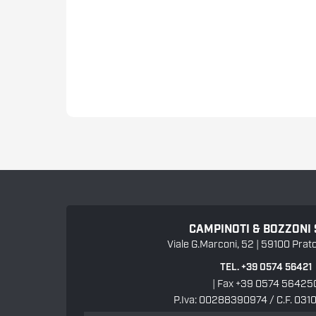
CAMPINOTI & BOZZONI
Viale G.Marconi, 52 | 59100 Prato 
TEL. +39 0574 56421
| Fax +39 0574 56425
P.Iva: 00288390974 / C.F. 03