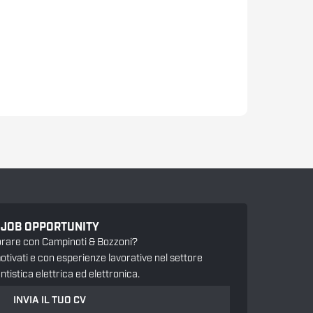
JOB OPPORTUNITY
orare con Campinoti & Bozzoni?
tivati e con esperienze lavorative nel settore
antistica elettrica ed elettronica.
INVIA IL TUO CV